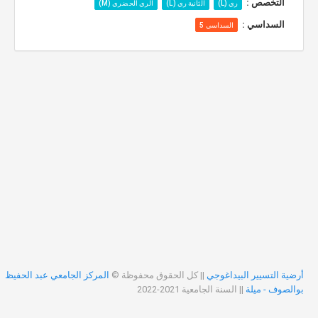
التخصص :
ري (L)
الثانية ري (L)
الري الحضري (M)
السداسي :
السداسي 5
أرضية التسيير البيداغوجي
|| كل الحقوق محفوظة ©
المركز الجامعي عبد الحفيظ
بوالصوف - ميلة
|| السنة الجامعية 2021-2022