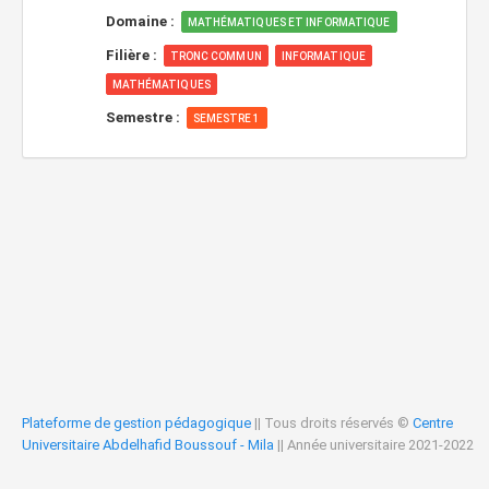
Domaine :
MATHÉMATIQUES ET INFORMATIQUE
Filière :
TRONC COMMUN
INFORMATIQUE
MATHÉMATIQUES
Semestre :
SEMESTRE 1
Plateforme de gestion pédagogique
|| Tous droits réservés ©
Centre
Universitaire Abdelhafid Boussouf - Mila
|| Année universitaire 2021-2022