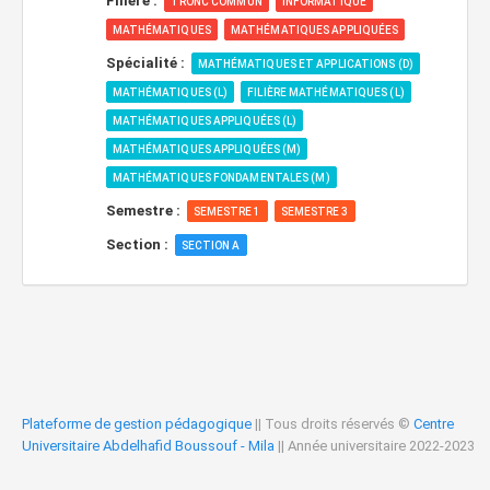
Filière :
TRONC COMMUN
INFORMATIQUE
MATHÉMATIQUES
MATHÉMATIQUES APPLIQUÉES
Spécialité :
MATHÉMATIQUES ET APPLICATIONS (D)
MATHÉMATIQUES (L)
FILIÈRE MATHÉMATIQUES (L)
MATHÉMATIQUES APPLIQUÉES (L)
MATHÉMATIQUES APPLIQUÉES (M)
MATHÉMATIQUES FONDAMENTALES (M)
Semestre :
SEMESTRE 1
SEMESTRE 3
Section :
SECTION A
Plateforme de gestion pédagogique
|| Tous droits réservés ©
Centre
Universitaire Abdelhafid Boussouf - Mila
|| Année universitaire 2022-2023